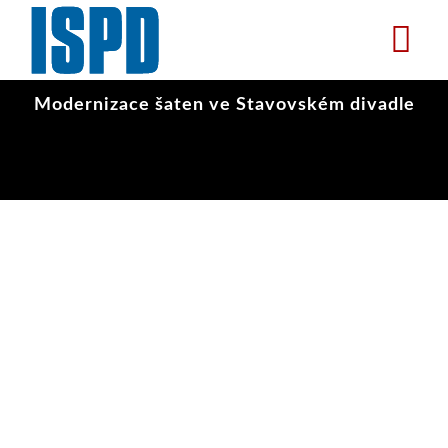
Přejít
k
hlavnímu
obsahu
Modernizace šaten ve Stavovském divadle