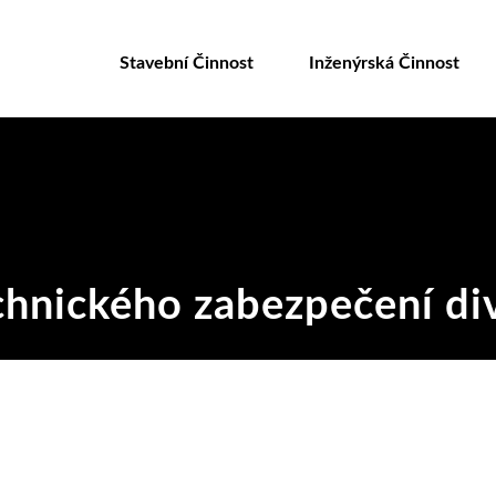
Přejít
k
Stavební Činnost
Inženýrská Činnost
hlavnímu
obsahu
hnického zabezpečení div