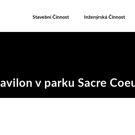
Přejít
k
Stavební Činnost
Inženýrská Činnost
hlavnímu
obsahu
avilon v parku Sacre Coe